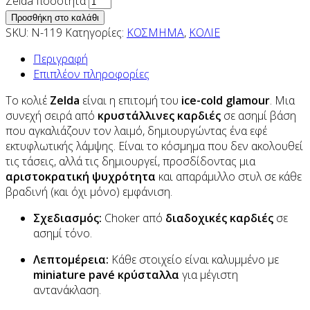
Zelda ποσότητα
Προσθήκη στο καλάθι
SKU:
N-119
Κατηγορίες:
ΚΟΣΜΗΜΑ
,
ΚΟΛΙΕ
Περιγραφή
Επιπλέον πληροφορίες
Το κολιέ
Zelda
είναι η επιτομή του
ice-cold glamour
. Μια
συνεχή σειρά από
κρυστάλλινες καρδιές
σε ασημί βάση
που αγκαλιάζουν τον λαιμό, δημιουργώντας ένα εφέ
εκτυφλωτικής λάμψης. Είναι το κόσμημα που δεν ακολουθεί
τις τάσεις, αλλά τις δημιουργεί, προσδίδοντας μια
αριστοκρατική ψυχρότητα
και απαράμιλλο στυλ σε κάθε
βραδινή (και όχι μόνο) εμφάνιση.
Σχεδιασμός:
Choker από
διαδοχικές καρδιές
σε
ασημί τόνο.
Λεπτομέρεια:
Κάθε στοιχείο είναι καλυμμένο με
miniature pavé κρύσταλλα
για μέγιστη
αντανάκλαση.