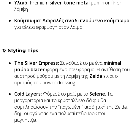
Υλικό:
Premium
silver-tone metal
με mirror-finish
λάμψη.
Κούμπωμα:
Ασφαλές αναδιπλούμενο κούμπωμα
για τέλεια εφαρμογή στον λαιμό.
✨ Styling Tips
The Silver Empress:
Συνδύασέ το με ένα
minimal
μαύρο blazer
φορεμένο σαν φόρεμα. Η αντίθεση του
αυστηρού μαύρου με τη λάμψη της
Zelda
είναι ο
ορισμός του power dressing.
Cold Layers:
Φόρεσέ το μαζί με το
Selene
. Τα
μαργαριτάρια και το κρυστάλλινο δάκρυ θα
συμπληρώσουν την “παγωμένη” αισθητική της Zelda,
δημιουργώντας ένα πολυεπίπεδο look που
μαγνητίζει.