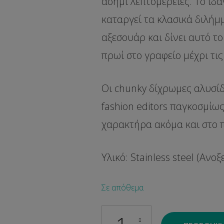
ασημί λεπτομέρειες. Το ιδα
καταργεί τα κλασικά διλήμμ
αξεσουάρ και δίνει αυτό τ
πρωί στο γραφείο μέχρι τις
Οι chunky δίχρωμες αλυσίδ
fashion editors παγκοσμίως.
χαρακτήρα ακόμα και στο πιο
Υλικό: Stainless steel (Ανο
Σε απόθεμα
Urban Twist ποσότητα