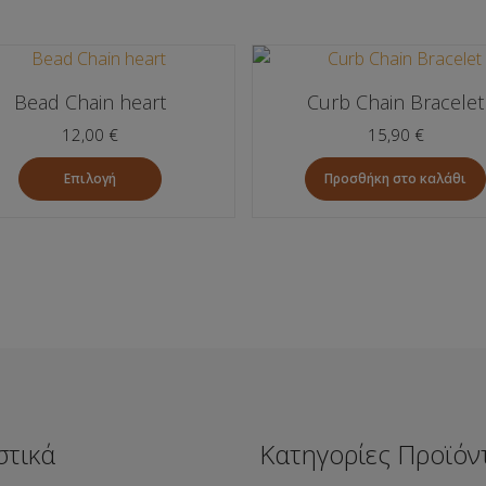
Bead Chain heart
Curb Chain Bracelet
12,00
€
15,90
€
Επιλογή
Προσθήκη στο καλάθι
Αυτό
το
προϊόν
έχει
πολλαπλές
παραλλαγές.
Οι
επιλογές
μπορούν
στικά
Κατηγορίες Προϊόν
να