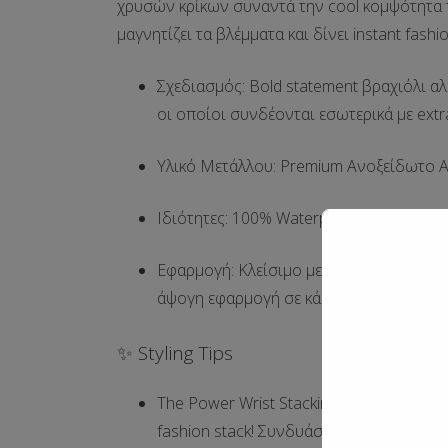
χρυσών κρίκων συναντά την cool κομψότητα τω
μαγνητίζει τα βλέμματα και δίνει instant fash
Σχεδιασμός:
Bold statement βραχιόλι αλ
οι οποίοι συνδέονται εσωτερικά με ext
Υλικό Μετάλλου:
Premium Ανοξείδωτο Ατσά
Ιδιότητες:
100% Waterproof
, υποαλλεργι
Εφαρμογή:
Κλείσιμο με ασφαλές χρυσό καρ
άψογη εφαρμογή σε κάθε καρπό.
✨ Styling Tips
The Power Wrist Stacking:
Αν και αυτό το
fashion stack! Συνδυάστε το με τη χειρ