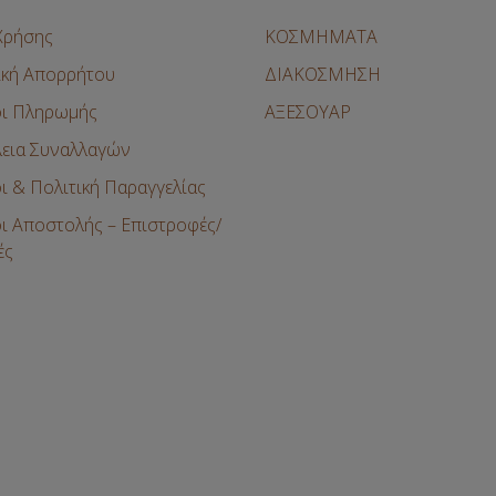
επιλεγούν
στη
Χρήσης
ΚΟΣΜΗΜΑΤΑ
σελίδα
ική Απορρήτου
ΔΙΑΚΟΣΜΗΣΗ
του
προϊόντος
ι Πληρωμής
ΑΞΕΣΟΥΑΡ
εια Συναλλαγών
ι & Πολιτική Παραγγελίας
ι Αποστολής – Επιστροφές/
ές