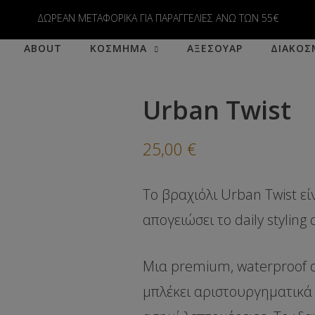
modal-check
ΔΩΡΕΑΝ ΜΕΤΑΦΟΡΙΚΑ ΓΙΑ ΠΑΡΑΓΓΕΛΙΕΣ ΑΝΩ ΤΩΝ 55€
ABOUT
ΚΟΣΜΗΜΑ
ΑΞΕΣΟΥΑΡ
ΔΙΑΚΟΣ
Urban Twist
25,00
€
Το βραχιόλι
Urban Twist
εί
απογειώσει το daily styling 
Μια premium, waterproof 
μπλέκει αριστουργηματικά 