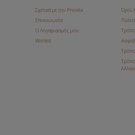
Σχετικά με την Pnoelia
Όροι 
Επικοινωνία
Πολιτ
Ο Λογαριασμός μου
Τρόπο
Wishlist
Ασφάλ
Τρόπο
Τρόπο
Αλλαγ