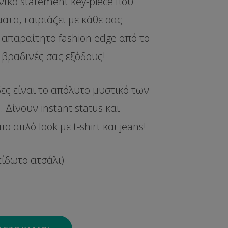
νικό statement key-piece που
ατα, ταιριάζει με κάθε σας
ο απαραίτητο fashion edge από το
 βραδινές σας εξόδους!
ες είναι το απόλυτο μυστικό των
 Δίνουν instant status και
 απλό look με t-shirt και jeans!
ξείδωτο ατσάλι)