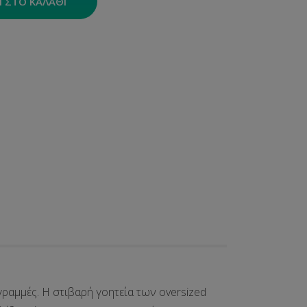
 ΣΤΟ ΚΑΛΆΘΙ
 γραμμές. Η στιβαρή γοητεία των oversized