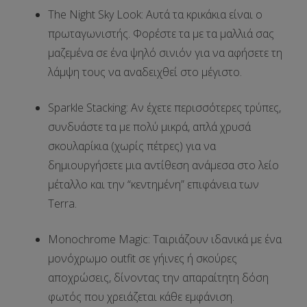
The Night Sky Look
: Αυτά τα κρικάκια είναι ο
πρωταγωνιστής. Φορέστε τα με τα μαλλιά σας
μαζεμένα σε ένα
ψηλό σινιόν
για να αφήσετε τη
λάμψη τους να αναδειχθεί στο μέγιστο.
Sparkle Stacking
: Αν έχετε περισσότερες τρύπες,
συνδυάστε τα με πολύ μικρά,
απλά χρυσά
σκουλαρίκια
(χωρίς πέτρες) για να
δημιουργήσετε μια αντίθεση ανάμεσα στο λείο
μέταλλο και την “κεντημένη” επιφάνεια των
Terra.
Monochrome Magic
: Ταιριάζουν ιδανικά με ένα
μονόχρωμο outfit
σε γήινες ή σκούρες
αποχρώσεις, δίνοντας την απαραίτητη δόση
φωτός που χρειάζεται κάθε εμφάνιση.