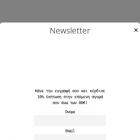
Newsletter
✕
Σχετικά προϊόντα
Orlina
Κάνε την εγγραφή σου και
κέρδισε
10%
έκπτωση στην επόμενη αγορά
19,90
€
σου άνω των 80€!
Προσθήκη στο καλάθι
Όνομα
Email