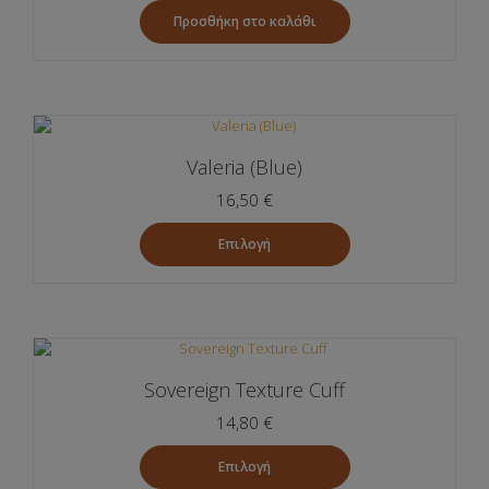
Προσθήκη στο καλάθι
Valeria (Blue)
16,50
€
Επιλογή
Αυτό
το
προϊόν
έχει
πολλαπλές
Sovereign Texture Cuff
παραλλαγές.
Οι
14,80
€
επιλογές
μπορούν
Επιλογή
να