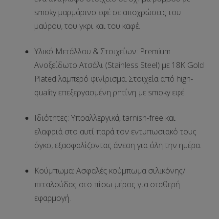
smoky μαρμάρινο εφέ σε αποχρώσεις του
μαύρου, του γκρι και του καφέ.
Υλικό Μετάλλου & Στοιχείων:
Premium
Ανοξείδωτο Ατσάλι (Stainless Steel) με 18K Gold
Plated λαμπερό φινίρισμα. Στοιχεία από high-
quality επεξεργασμένη ρητίνη με smoky εφέ.
Ιδιότητες:
Υποαλλεργικά, tarnish-free και
ελαφριά στο αυτί παρά τον εντυπωσιακό τους
όγκο, εξασφαλίζοντας άνεση για όλη την ημέρα.
Κούμπωμα:
Ασφαλές κούμπωμα σιλικόνης/
πεταλούδας στο πίσω μέρος για σταθερή
εφαρμογή.