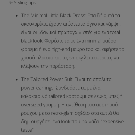
✨ Styling Tips
The Minimal Little Black Dress
:
Επειδή αυτά τα
σκουλαρίκια έχουν απίστευτο όγκο και λάμψη,
είναι οι ιδανικοί πρωταγωνιστές για ένα total
black look. Φορέστε τα με ένα minimal μαύρο
φόρεμα ή ένα high-end μαύρο top και αφήστε το
χρυσό πλαίσιο και τις smoky λεπτομέρειες να
κλέψουν την παράσταση.
The Tailored Power Suit:
Είναι τα απόλυτα
power earrings! Συνδυάστε τα με ένα
καλοκαιρινό tailored κοστούμι σε λευκό, μπεζ ή
oversized γραμμή. Η αντίθεση του αυστηρού
ρούχου με το retro-glam σχέδιο στα αυτιά θα
δημιουργήσει ένα look που φωνάζει “expensive
taste”.