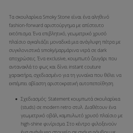
Τα σκουλαρίκια
Smoky Stone
είναι ένα αληθινό
fashion-forward αριστούργημα με απίστευτο
εκτόπισμα. Ένα επιβλητικό, γεωμετρικό χρυσό
πλαίσιο αγκαλιάζει μοναδικά μια ανάγλυφη πέτρα με
συγκλονιστικά smoky/μαρμάρινα νερά σε dark
αποχρώσεις. Ένα exclusive, κουμπωτό ζευγάρι που
αντανακλά το φως και δίνει instant couture
χαρακτήρα, σχεδιασμένο για τη γυναίκα που θέλει να
εκπέμπει αβίαστη αριστοκρατική αυτοπεποίθηση.
Σχεδιασμός:
Statement κουμπωτά σκουλαρίκια
(studs) σε modern retro στυλ. Διαθέτουν ένα
γεωμετρικό οβάλ, καμπυλωτό χρυσό πλαίσιο με
high-shine φινίρισμα. Στο κέντρο φιλοξενούν
ένα ανάγλυφο στοιχείο σε σχήμα ρόμβου με