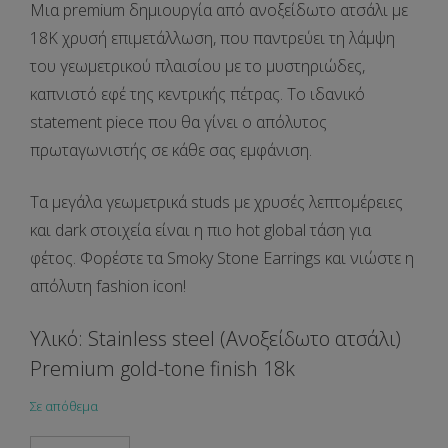
Μια premium δημιουργία από ανοξείδωτο ατσάλι με
18K χρυσή επιμετάλλωση, που παντρεύει τη λάμψη
του γεωμετρικού πλαισίου με το μυστηριώδες,
καπνιστό εφέ της κεντρικής πέτρας. Το ιδανικό
statement piece που θα γίνει ο απόλυτος
πρωταγωνιστής σε κάθε σας εμφάνιση.
Τα μεγάλα γεωμετρικά studs με χρυσές λεπτομέρειες
και dark στοιχεία είναι η πιο hot global τάση για
φέτος. Φορέστε τα Smoky Stone Earrings και νιώστε η
απόλυτη fashion icon!
Υλικό: Stainless steel (Ανοξείδωτο ατσάλι)
Premium gold-tone finish 18k
Σε απόθεμα
Smoky Stone Earrings ποσότητα