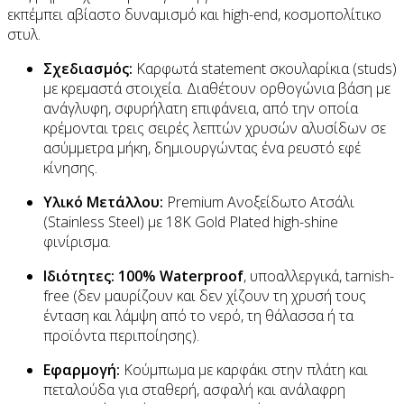
εκπέμπει αβίαστο δυναμισμό και high-end, κοσμοπολίτικο
στυλ.
Σχεδιασμός:
Καρφωτά statement σκουλαρίκια (studs)
με κρεμαστά στοιχεία. Διαθέτουν ορθογώνια βάση με
ανάγλυφη, σφυρήλατη επιφάνεια, από την οποία
κρέμονται τρεις σειρές λεπτών χρυσών αλυσίδων σε
ασύμμετρα μήκη, δημιουργώντας ένα ρευστό εφέ
κίνησης.
Υλικό Μετάλλου:
Premium Ανοξείδωτο Ατσάλι
(Stainless Steel) με 18K Gold Plated high-shine
φινίρισμα.
Ιδιότητες:
100% Waterproof
, υποαλλεργικά, tarnish-
free (δεν μαυρίζουν και δεν χίζουν τη χρυσή τους
ένταση και λάμψη από το νερό, τη θάλασσα ή τα
προϊόντα περιποίησης).
Εφαρμογή:
Κούμπωμα με καρφάκι στην πλάτη και
πεταλούδα για σταθερή, ασφαλή και ανάλαφρη