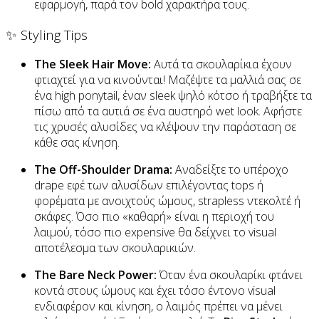
εφαρμογή, παρά τον bold χαρακτήρα τους.
✨ Styling Tips
The Sleek Hair Move:
Αυτά τα σκουλαρίκια έχουν
φτιαχτεί για να κινούνται! Μαζέψτε τα μαλλιά σας σε
ένα high ponytail, έναν sleek ψηλό κότσο ή τραβήξτε τα
πίσω από τα αυτιά σε ένα αυστηρό wet look. Αφήστε
τις χρυσές αλυσίδες να κλέψουν την παράσταση σε
κάθε σας κίνηση.
The Off-Shoulder Drama:
Αναδείξτε το υπέροχο
drape εφέ των αλυσίδων επιλέγοντας tops ή
φορέματα με ανοιχτούς ώμους, strapless ντεκολτέ ή
σκάφες. Όσο πιο «καθαρή» είναι η περιοχή του
λαιμού, τόσο πιο expensive θα δείχνει το visual
αποτέλεσμα των σκουλαρικιών.
The Bare Neck Power:
Όταν ένα σκουλαρίκι φτάνει
κοντά στους ώμους και έχει τόσο έντονο visual
ενδιαφέρον και κίνηση, ο λαιμός πρέπει να μένει