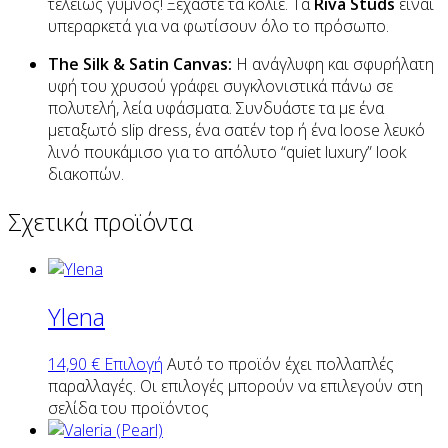
τελείως γυμνός! Ξεχάστε τα κολιέ. Τα
Riva Studs
είναι
υπεραρκετά για να φωτίσουν όλο το πρόσωπο.
The Silk & Satin Canvas:
Η ανάγλυφη και σφυρήλατη
υφή του χρυσού γράφει συγκλονιστικά πάνω σε
πολυτελή, λεία υφάσματα. Συνδυάστε τα με ένα
μεταξωτό slip dress, ένα σατέν top ή ένα loose λευκό
λινό πουκάμισο για το απόλυτο “quiet luxury” look
διακοπών.
Σχετικά προϊόντα
Ylena
14,90
€
Επιλογή
Αυτό το προϊόν έχει πολλαπλές
παραλλαγές. Οι επιλογές μπορούν να επιλεγούν στη
σελίδα του προϊόντος