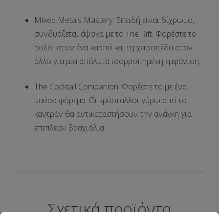
Mixed Metals Mastery:
Επειδή είναι δίχρωμο,
συνδυάζεται άψογα με το
The Rift
. Φορέστε το
ρολόι στον ένα καρπό και τη χειροπέδα στον
άλλο για μια απόλυτα ισορροπημένη εμφάνιση.
The Cocktail Companion:
Φορέστε το με ένα
μαύρο φόρεμα. Οι κρύσταλλοι γύρω από το
καντράν θα αντικαταστήσουν την ανάγκη για
επιπλέον βραχιόλια.
Σχετικά προϊόντα