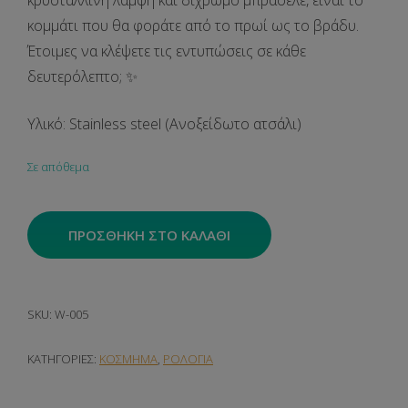
κρυστάλλινη λάμψη και δίχρωμο μπρασελέ, είναι το
κομμάτι που θα φοράτε από το πρωί ως το βράδυ.
Έτοιμες να κλέψετε τις εντυπώσεις σε κάθε
δευτερόλεπτο; ✨
Υλικό: Stainless steel (Ανοξείδωτο ατσάλι)
Σε απόθεμα
Regent ποσότητα
ΠΡΟΣΘΉΚΗ ΣΤΟ ΚΑΛΆΘΙ
SKU:
W-005
ΚΑΤΗΓΟΡΊΕΣ:
ΚΟΣΜΗΜΑ
,
ΡΟΛΟΓΙΑ