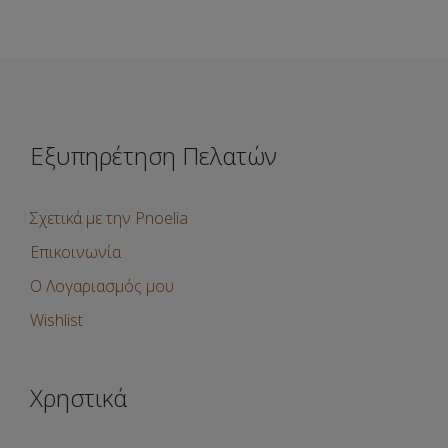
έχει
πολλαπλές
παραλλαγές.
Οι
επιλογές
μπορούν
να
επιλεγούν
Εξυπηρέτηση Πελατών
στη
σελίδα
του
προϊόντος
Σχετικά με την Pnoelia
Επικοινωνία
Ο Λογαριασμός μου
Wishlist
Χρηστικά