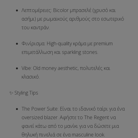
Λεπτομέρειες
:
Bicolor μπρασελέ
(χρυσό και
ασήμι) με ρωμαϊκούς αριθμούς στο εσωτερικό
του καντράν.
Φινίρισμα
: High-quality κράμα με premium
επιμετάλλωση και sparkling stones.
Vibe
: Old money aesthetic, πολυτελές και
κλασικό.
✨ Styling Tips
The Power Suite:
Είναι το ιδανικό ταίρι για ένα
oversized blazer
. Αφήστε το
The Regent
να
φανεί κάτω από το μανίκι για να δώσετε μια
θηλυκή πινελιά σε ένα masculine look.