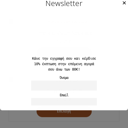
Newsletter
✕
Emerald Vision Necklace
19,90
€
Προσθήκη στο καλάθι
Κάνε την εγγραφή σου και
κέρδισε
10%
έκπτωση στην επόμενη αγορά
σου άνω των 80€!
Όνομα
Fluid Wave Cuff
Email
21,50
€
Επιλογή
Αποδέχομαι την Πολιτκή Απορρήτου
Αυτό