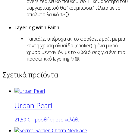
oversized λευκό πουκάμισο. Η καθαρότητα του
μαργαριταριού θα “κουμπώσει” τέλεια με το
απόλυτο λευκό ✨⚪.
Layering with Faith:
Ταιριάζει υπέροχα αν το φορέσετε μαζί με μια
κοντή χρυσή αλυσίδα (choker) ή ένα μικρό
χρυσό μενταγιόν με το ζώδιό σας για ένα πιο
προσωπικό layering ✨🟡.
Σχετικά προϊόντα
Urban Pearl
21,50
€
Προσθήκη στο καλάθι