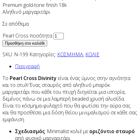
Premium gold-tone finish 18k
Αληθινό μαργαριτάρι
Σε απόθεμα
Pearl Cross ποσότητα
Προσθήκη στο καλάθι
SKU:
N-199
Κατηγορίες:
ΚΟΣΜΗΜΑ
,
ΚΟΛΙΕ
Περιγραφή
Το
Pearl Cross Divinity
είναι ένας ύμνος στην αγνότητα
και το στυλ! Ένας σταυρός από αληθινό μπαρόκ
μαργαριτάρι που κάθε του πτυχή διηγείται μια ιστορία,
δεμένος πάνω σε μια λαμπερή beaded χρυσή αλυσίδα.
Είναι το κόσμημα-φυλαχτό που θα φωτίσει την αύρα σας
και θα προσθέσει μια δόση θείου μινιμαλισμού σε κάθε σας
εμφάνιση.
Σχεδιασμός
: Minimalist κολιέ με
οριζόντιο σταυρό
από φυσικό μαργαριτάρι.