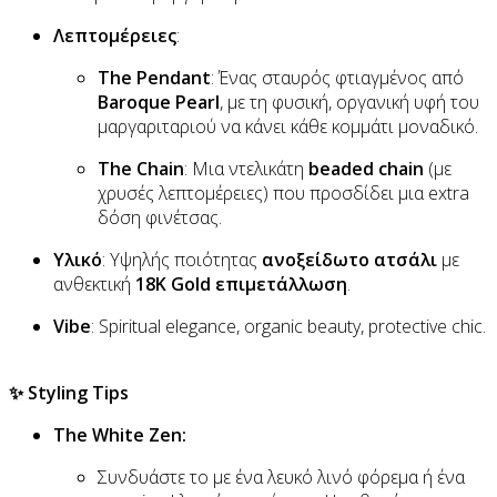
Λεπτομέρειες
:
The Pendant
: Ένας σταυρός φτιαγμένος από
Baroque Pearl
, με τη φυσική, οργανική υφή του
μαργαριταριού να κάνει κάθε κομμάτι μοναδικό.
The Chain
: Μια ντελικάτη
beaded chain
(με
χρυσές λεπτομέρειες) που προσδίδει μια extra
δόση φινέτσας.
Υλικό
: Υψηλής ποιότητας
ανοξείδωτο ατσάλι
με
ανθεκτική
18K Gold επιμετάλλωση
.
Vibe
: Spiritual elegance, organic beauty, protective chic.
✨ Styling Tips
The White Zen:
Συνδυάστε το με ένα λευκό λινό φόρεμα ή ένα