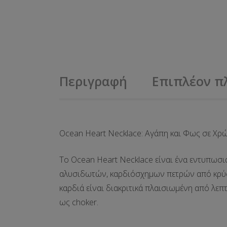
Περιγραφή
Επιπλέον π
Ocean Heart Necklace: Αγάπη και Φως σε Χρ
Το
Ocean Heart Necklace
είναι ένα εντυπωσι
αλυσιδωτών,
καρδιόσχημων πετρών
από κρύσ
καρδιά είναι διακριτικά πλαισιωμένη από λεπτ
ως
choker
.