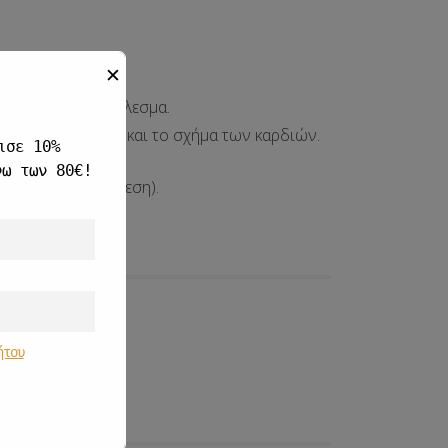
✕
ο, stacked αποτέλεσμα.
ί πλήρως το χρώμα και το σχήμα των καρδιών.
ισε 10%
νω των 80€!
εντυπωσιακή αντίθεση).
ήτου