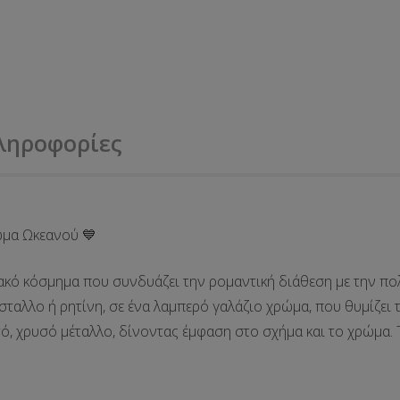
ληροφορίες
ώμα Ωκεανού 💙
ακό κόσμημα που συνδυάζει την
ρομαντική διάθεση
με την
πο
ταλλο ή ρητίνη, σε ένα λαμπερό
γαλάζιο χρώμα
, που θυμίζει
ό, χρυσό μέταλλο, δίνοντας έμφαση στο σχήμα και το χρώμα. Τ