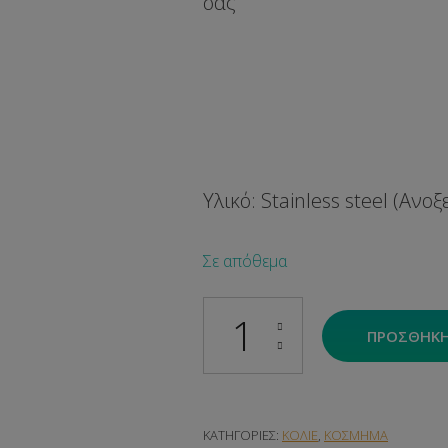
σας
Υλικό: Stainless steel (Ανο
Σε απόθεμα
Ocean Heart Necklase ποσότητα
ΠΡΟΣΘΉΚΗ
ΚΑΤΗΓΟΡΊΕΣ:
ΚΟΛΙΕ
,
ΚΟΣΜΗΜΑ