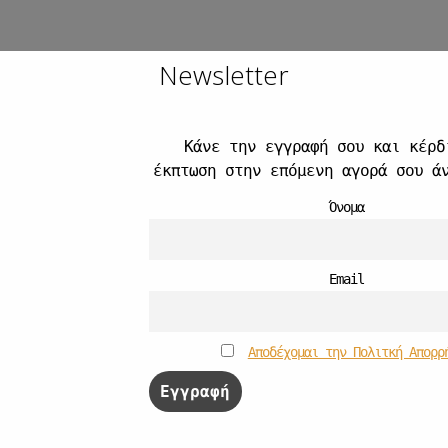
Newsletter
λυσίδες
σε διαφορετικά μήκη για να δημιουργήσετε ένα πλούσι
μόκοψη (scoop neck) ή off-shoulder τοπ 👚 για να αναδειχθε
Κάνε την εγγραφή σου και
κέρδ
έκπτωση στην επόμενη αγορά σου ά
ών με ρούχα σε τζιν, λευκό, ή ακόμα και έντονο κόκκινο (για 
Όνομα
Email
Αποδέχομαι την Πολιτκή Απορρ