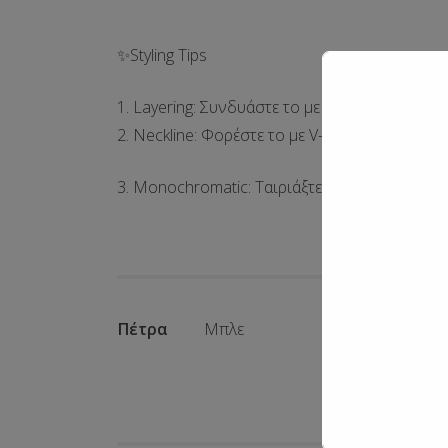
✨Styling Tips
1.
Layering:
Συνδυάστε το με
λεπτές, χρυσές α
2.
Neckline:
Φορέστε το με V-neck, ανοιχτή λαι
3.
Monochromatic:
Ταιριάξτε το μπλε των πετρ
Πέτρα
Μπλε