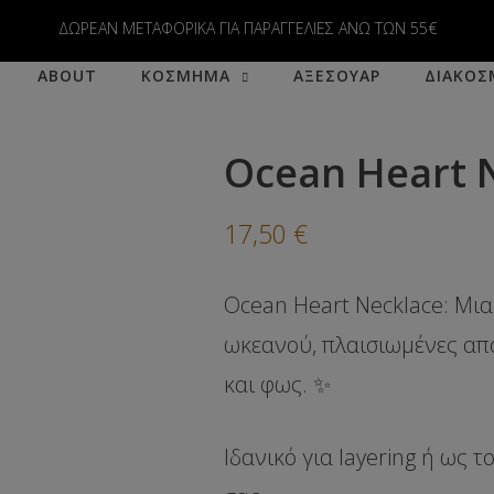
modal-check
ΔΩΡΕΑΝ ΜΕΤΑΦΟΡΙΚΑ ΓΙΑ ΠΑΡΑΓΓΕΛΙΕΣ ΑΝΩ ΤΩΝ 55€
ABOUT
ΚΟΣΜΗΜΑ
ΑΞΕΣΟΥΑΡ
ΔΙΑΚΟΣ
Ocean Heart 
17,50
€
Ocean Heart Necklace:
Μια 
ωκεανού, πλαισιωμένες απ
και φως. ✨
Ιδανικό για layering ή ως 