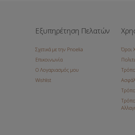
Εξυπηρέτηση Πελατών
Χρη
Σχετικά με την Pnoelia
Όροι 
Επικοινωνία
Πολιτ
Ο Λογαριασμός μου
Τρόπο
Wishlist
Ασφάλ
Τρόπο
Τρόπο
Αλλαγ