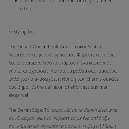
Vibe
: Nomad chic, bohemian luxury, statement
ethnic.
✨ Styling Tips
The Desert Queen Look:
Αυτά τα σκουλαρίκια
λατρεύουν τα φυσικά υφάσματα! Φορέστε τα με ένα
λευκό oversized λινό πουκάμισο
ή ένα καφτάνι σε
γήινες αποχρώσεις. Αφήστε τα μαλλιά σας πιασμένα
ψηλά για να αναδειχθεί η κίνηση των charms σε κάθε
σας βήμα. It’s the definition of effortless summer
elegance!
The Denim Edge:
Το
τυρκουάζ με το denim είναι ένας
συνδυασμός ‘φωτιά’! Φορέστε τα με ένα απλό τζιν
πουκάμισο και σηκώστε τα μανίκια. Η ψυχρή λάμψη