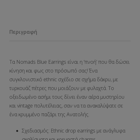
Περιγραφή
Τα
Nomads Blue Earrings
είναι η ‘πνοή’ που θα δώσει
κίνηση και φως στο πρόσωπό σας! Ένα
συγκλονιστικό ethnic σχέδιο σε σχήμα δάκρυ, με
τυρκουάζ πέτρες που μοιάζουν με φυλαχτά. Το
οξειδωμένο ασήμι τους δίνει έναν αέρα μυστηρίου
και vintage πολυτέλειας, σαν να τα ανακαλύψατε σε
ένα κρυμμένο παζάρι της Ανατολής.
Σχεδιασμός
: Ethnic drop earrings με ανάγλυφα
σκαλίσματα και κρεμαστά charms.