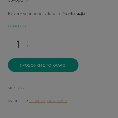
σύνορα. ✨
Explore your boho side with Pnoélia.
🌊🌬️
Σε απόθεμα
Nomads blue ποσότητα
ΠΡΟΣΘΉΚΗ ΣΤΟ ΚΑΛΆΘΙ
SKU:
E-179
ΚΑΤΗΓΟΡΊΕΣ:
ΚΟΣΜΗΜΑ
,
ΣΚΟΥΛΑΡΙΚΙΑ