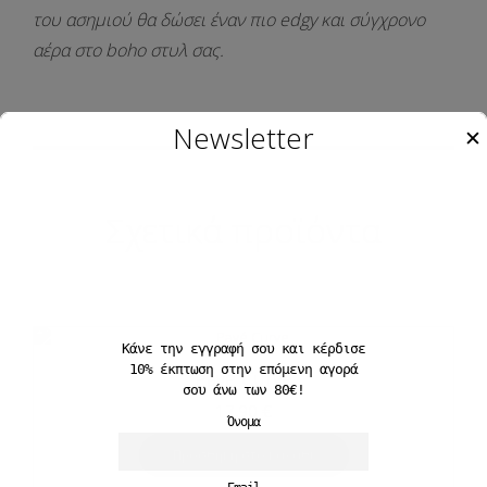
του ασημιού θα δώσει έναν πιο edgy και σύγχρονο
αέρα στο boho στυλ σας.
Newsletter
✕
Σχετικά προϊόντα
Κάνε την εγγραφή σου και
κέρδισε
10%
έκπτωση στην επόμενη αγορά
Pavé Curve
σου άνω των 80€!
17,90
€
Όνομα
Προσθήκη στο καλάθι