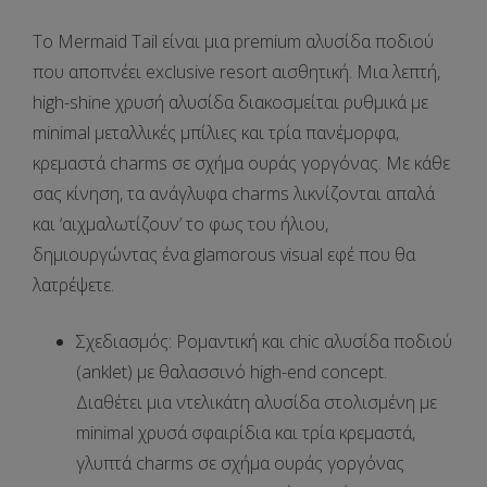
Το
Mermaid Tail
είναι μια premium αλυσίδα ποδιού
που αποπνέει exclusive resort αισθητική. Μια λεπτή,
high-shine χρυσή αλυσίδα διακοσμείται ρυθμικά με
minimal μεταλλικές μπίλιες και τρία πανέμορφα,
κρεμαστά charms σε σχήμα ουράς γοργόνας. Με κάθε
σας κίνηση, τα ανάγλυφα charms λικνίζονται απαλά
και ‘αιχμαλωτίζουν’ το φως του ήλιου,
δημιουργώντας ένα glamorous visual εφέ που θα
λατρέψετε.
Σχεδιασμός:
Ρομαντική και chic αλυσίδα ποδιού
(anklet) με θαλασσινό high-end concept.
Διαθέτει μια ντελικάτη αλυσίδα στολισμένη με
minimal χρυσά σφαιρίδια και τρία κρεμαστά,
γλυπτά charms σε σχήμα ουράς γοργόνας