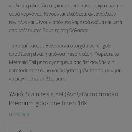
ντελικάτη αλυσίδα της και τα τρία πανέμορφα charms-
ουρά γοργόνας. Κινούνται ελεύθερα, αντανακλούν
τον ήλιο και μένουν απόλυτα λαμπερά ακόμα και μετά
από ατέλειωτες βουτιές στη θάλασσα.
Τα κοσμήματα με θαλασσινά στοιχεία σε full gold
αποθέωση είναι η απόλυτη resort τάση. Φορέστε το
Mermaid Tail με τα αγαπημένα σας flat σανδάλια ή
barefoot στην άμμο και αφήστε τη γλυπτή του κίνηση
να μαγνητίσει τα βλέμματα!
Υλικό: Stainless steel (Ανοξείδωτο ατσάλι)
Premium gold-tone finish 18k
Σε απόθεμα
Mermaid Tail ποσότητα