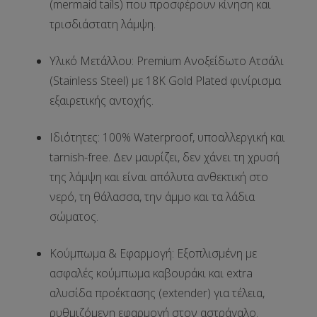
(mermaid tails) που προσφέρουν κίνηση και
τρισδιάστατη λάμψη.
Υλικό Μετάλλου:
Premium Ανοξείδωτο Ατσάλι
(Stainless Steel) με 18K Gold Plated φινίρισμα
εξαιρετικής αντοχής.
Ιδιότητες:
100% Waterproof
, υποαλλεργική και
tarnish-free. Δεν μαυρίζει, δεν χάνει τη χρυσή
της λάμψη και είναι απόλυτα ανθεκτική στο
νερό, τη θάλασσα, την άμμο και τα λάδια
σώματος.
Κούμπωμα & Εφαρμογή:
Εξοπλισμένη με
ασφαλές κούμπωμα καβουράκι και extra
αλυσίδα προέκτασης (extender) για τέλεια,
ρυθμιζόμενη εφαρμογή στον αστράγαλο.