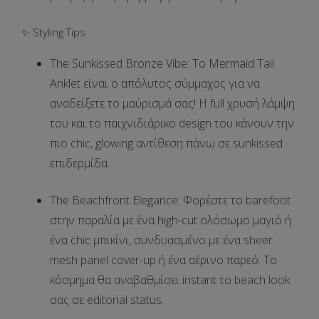
✨ Styling Tips
The Sunkissed Bronze Vibe:
Το
Mermaid Tail
Anklet
είναι ο απόλυτος σύμμαχος για να
αναδείξετε το μαύρισμά σας! Η full χρυσή λάμψη
του και το παιχνιδιάρικο design του κάνουν την
πιο chic, glowing αντίθεση πάνω σε sunkissed
επιδερμίδα.
The Beachfront Elegance:
Φορέστε το barefoot
στην παραλία με ένα high-cut ολόσωμο μαγιό ή
ένα chic μπικίνι, συνδυασμένο με ένα sheer
mesh panel cover-up ή ένα αέρινο παρεό. Το
κόσμημα θα αναβαθμίσει instant το beach look
σας σε editorial status.