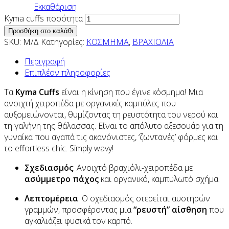
Εκκαθάριση
Kyma cuffs ποσότητα
Προσθήκη στο καλάθι
SKU:
Μ/Δ
Κατηγορίες:
ΚΟΣΜΗΜΑ
,
ΒΡΑΧΙΟΛΙΑ
Περιγραφή
Επιπλέον πληροφορίες
Τα
Kyma Cuffs
είναι η κίνηση που έγινε κόσμημα! Μια
ανοιχτή χειροπέδα με οργανικές καμπύλες που
αυξομειώνονται, θυμίζοντας τη ρευστότητα του νερού και
τη γαλήνη της θάλασσας. Είναι το απόλυτο αξεσουάρ για τη
γυναίκα που αγαπά τις ακανόνιστες, ‘ζωντανές’ φόρμες και
το effortless chic. Simply wavy!
Σχεδιασμός
: Ανοιχτό βραχιόλι-χειροπέδα με
ασύμμετρο πάχος
και οργανικό, καμπυλωτό σχήμα.
Λεπτομέρεια
: Ο σχεδιασμός στερείται αυστηρών
γραμμών, προσφέροντας μια
“ρευστή” αίσθηση
που
αγκαλιάζει φυσικά τον καρπό.