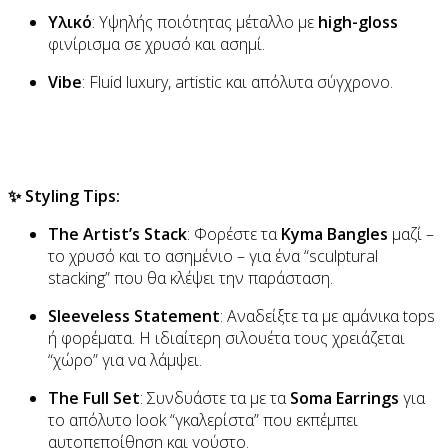
Υλικό
: Υψηλής ποιότητας μέταλλο με
high-gloss
φινίρισμα σε χρυσό και ασημί.
Vibe
: Fluid luxury, artistic και απόλυτα σύγχρονο.
✨ Styling Tips:
The Artist’s Stack
: Φορέστε τα
Kyma Bangles
μαζί –
το χρυσό και το ασημένιο – για ένα “sculptural
stacking” που θα κλέψει την παράσταση.
Sleeveless Statement
: Αναδείξτε τα με αμάνικα tops
ή φορέματα. Η ιδιαίτερη σιλουέτα τους χρειάζεται
“χώρο” για να λάμψει.
The Full Set
: Συνδυάστε τα με τα
Soma Earrings
για
το απόλυτο look “γκαλερίστα” που εκπέμπει
αυτοπεποίθηση και γούστο.