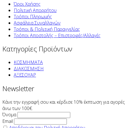
Όροι Χρήσης
Πολιτική Απορρήτου
Τρόποι Πληρωμής
Ασφάλεια Συναλλαγών
Τρόποι & Πολιτική Παραγγελίας
Τρόποι Αποστολής – Επιστροφές/Αλλαγές
Κατηγορίες Προϊόντων
ΚΟΣΜΗΜΑΤΑ
ΔΙΑΚΟΣΜΗΣΗ
ΑΞΕΣΟΥΑΡ
Newsletter
Κάνε την εγγραφή σου και κέρδισε 10% έκπτωση για αγορές
άνω των 100€.
Όνομα
Email
Αποδέχομαι την Πολιτκή Απορρήτου