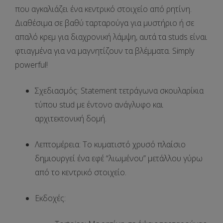
που αγκαλιάζει ένα κεντρικό στοιχείο από ρητίνη.
Διαθέσιμα σε βαθύ ταρταρούγα για μυστήριο ή σε
απαλό κρεμ για διαχρονική λάμψη, αυτά τα studs είναι
φτιαγμένα για να μαγνητίζουν τα βλέμματα. Simply
powerful!
Σχεδιασμός
: Statement τετράγωνα σκουλαρίκια
τύπου
stud
με έντονο ανάγλυφο και
αρχιτεκτονική δομή.
Λεπτομέρεια
: Το
κυματιστό χρυσό πλαίσιο
δημιουργεί ένα εφέ “λιωμένου” μετάλλου γύρω
από το κεντρικό στοιχείο.
Εκδοχές
: