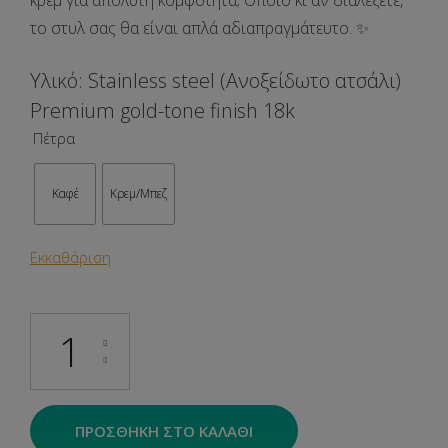
κρεμ για απόλυτη κομψότητα; Όποιο κι αν διαλέξετε,
το στυλ σας θα είναι απλά αδιαπραγμάτευτο. ✨
Υλικό: Stainless steel (Ανοξείδωτο ατσάλι)
Premium gold-tone finish 18k
Πέτρα
Καφέ
Κρεμ/Μπεζ
Εκκαθάριση
Kaia ποσότητα
ΠΡΟΣΘΉΚΗ ΣΤΟ ΚΑΛΆΘΙ