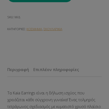
SKU:
Μ/Δ
ΚΑΤΗΓΟΡΊΕΣ:
ΚΟΣΜΗΜΑ
,
ΣΚΟΥΛΑΡΙΚΙΑ
Περιγραφή
Επιπλέον πληροφορίες
Τα
Kaia Earrings
είναι η δήλωση ισχύος που
χρειάζεται κάθε σύγχρονη γυναίκα! Ένας τολμηρός
τετράγωνος σχεδιασμός με κυματιστό χρυσό πλαίσιο