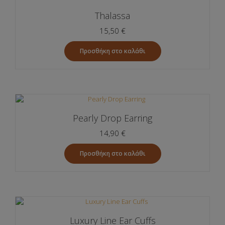
πολλαπλές
Thalassa
παραλλαγές.
Οι
15,50
€
επιλογές
μπορούν
Προσθήκη στο καλάθι
να
επιλεγούν
στη
σελίδα
του
προϊόντος
Pearly Drop Earring
14,90
€
Προσθήκη στο καλάθι
Luxury Line Ear Cuffs