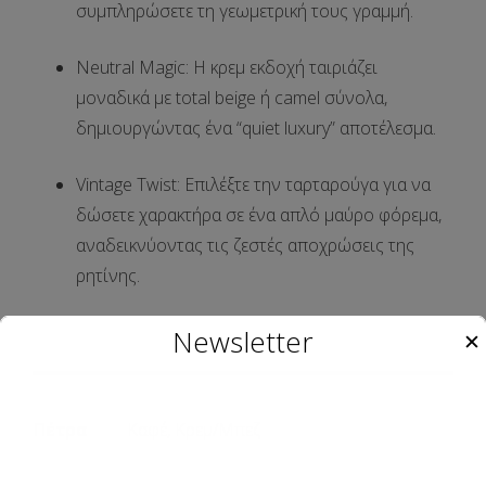
συμπληρώσετε τη γεωμετρική τους γραμμή.
Neutral Magic
: Η κρεμ εκδοχή ταιριάζει
μοναδικά με total beige ή camel σύνολα,
δημιουργώντας ένα “quiet luxury” αποτέλεσμα.
Vintage Twist
: Επιλέξτε την ταρταρούγα για να
δώσετε χαρακτήρα σε ένα απλό μαύρο φόρεμα,
αναδεικνύοντας τις ζεστές αποχρώσεις της
ρητίνης.
Newsletter
✕
Πέτρα
Καφέ, Κρεμ/Μπεζ