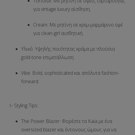
Tortoise
: Με ρητίνη σε όψεις ταρταρούγας
για vintage luxury αίσθηση.
Cream
: Με ρητίνη σε κρεμ-μαρμάρινο εφέ
για clean-girl αισθητική.
Υλικό
: Υψηλής ποιότητας κράμα με
πλούσια
gold-tone επιμετάλλωση
.
Vibe
: Bold, sophisticated και απόλυτα fashion-
forward.
✨ Styling Tips:
The Power Blazer
: Φορέστε τα
Kaia
με ένα
oversized blazer και έντονους ώμους για να