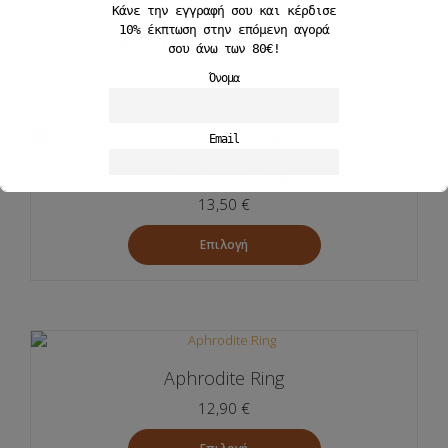
Κάνε την εγγραφή σου και
κέρδισε
Σχετικά προϊόντα
10%
έκπτωση στην επόμενη αγορά
σου άνω των 80€!
Όνομα
Email
Fluid Bond Ring
13,50
€
Αποδέχομαι την Πολιτκή Απορρήτου
Επιλογή
Αυτό
το
προϊόν
έχει
πολλαπλές
Aphrodite Ring
παραλλαγές.
Οι
12,90
€
επιλογές
μπορούν