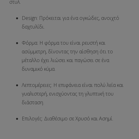
στυλ
.
Design:
Πρόκειται για ένα
ογκώδες, ανοιχτό
δαχτυλίδι
.
Φόρμα:
Η φόρμα του είναι
ρευστή
και
ασύμμετρη
, δίνοντας την αίσθηση ότι το
μέταλλο έχει λιώσει και παγώσει σε ένα
δυναμικό κύμα.
Λεπτομέρειες:
Η επιφάνεια είναι
πολύ λεία και
γυαλιστερή
, ενισχύοντας τη γλυπτική του
διάσταση.
Επιλογές:
Διαθέσιμο σε
Χρυσό
και
Ασημί
.