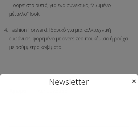
Hoops’
στα αυτιά, για ένα συνεκτικό, “λιωμένο
μέταλλο” look.
Fashion Forward:
Ιδανικό για μια
καλλιτεχνική
εμφάνιση
, φορεμένο με oversized πουκάμισα ή ρούχα
με ασύμμετρα κοψίματα.
Newsletter
✕
Χρώμα
Ασημί, Χρυσό