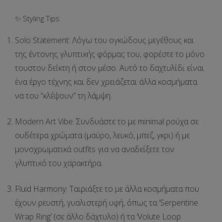
✨ Styling Tips
Solo Statement:
Λόγω του
ογκώδους μεγέθους
και
της
έντονης γλυπτικής φόρμας
του, φορέστε το
μόνο
του
στον δείκτη ή στον μέσο. Αυτό το δαχτυλίδι είναι
ένα έργο τέχνης και δεν χρειάζεται άλλα κοσμήματα
να του “κλέψουν” τη λάμψη.
Modern Art Vibe:
Συνδυάστε το με
minimal ρούχα
σε
ουδέτερα χρώματα (μαύρο, λευκό, μπεζ, γκρι) ή με
μονοχρωματικά outfits
για να αναδείξετε τον
γλυπτικό του χαρακτήρα.
Fluid Harmony:
Ταιριάξτε το με άλλα κοσμήματα που
έχουν
ρευστή, γυαλιστερή υφή
, όπως τα
‘Serpentine
Wrap Ring’
(σε άλλο δάχτυλο) ή τα
‘Volute Loop