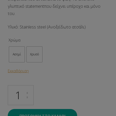
γλυπτικό statement
που δείχνει υπέροχο και μόνο
του.
Υλικό: Stainless steel (Ανοξείδωτο ατσάλι)
Χρώμα
Ασημί
Χρυσό
Εκκαθάριση
Glaze Ring ποσότητα
ΠΡΟΣΘΉΚΗ ΣΤΟ ΚΑΛΆΘΙ