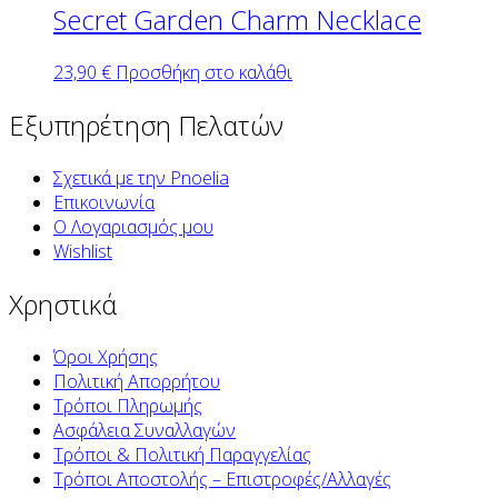
Secret Garden Charm Necklace
23,90
€
Προσθήκη στο καλάθι
Εξυπηρέτηση Πελατών
Σχετικά με την Pnoelia
Επικοινωνία
Ο Λογαριασμός μου
Wishlist
Χρηστικά
Όροι Χρήσης
Πολιτική Απορρήτου
Τρόποι Πληρωμής
Ασφάλεια Συναλλαγών
Τρόποι & Πολιτική Παραγγελίας
Τρόποι Αποστολής – Επιστροφές/Αλλαγές