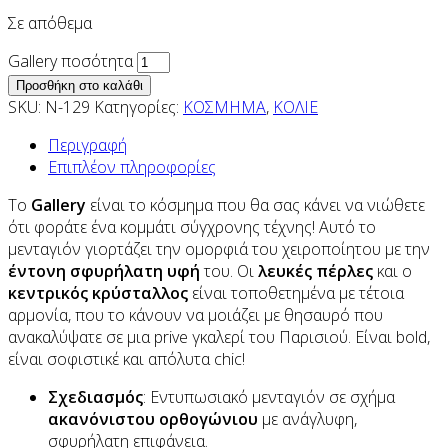
Σε απόθεμα
Gallery ποσότητα
Προσθήκη στο καλάθι
SKU:
N-129
Κατηγορίες:
ΚΟΣΜΗΜΑ
,
ΚΟΛΙΕ
Περιγραφή
Επιπλέον πληροφορίες
Το
Gallery
είναι το κόσμημα που θα σας κάνει να νιώθετε
ότι φοράτε ένα κομμάτι σύγχρονης τέχνης! Αυτό το
μενταγιόν γιορτάζει την ομορφιά του χειροποίητου με την
έντονη σφυρήλατη υφή
του. Οι
λευκές πέρλες
και ο
κεντρικός κρύσταλλος
είναι τοποθετημένα με τέτοια
αρμονία, που το κάνουν να μοιάζει με θησαυρό που
ανακαλύψατε σε μια prive γκαλερί του Παρισιού. Είναι bold,
είναι σοφιστικέ και απόλυτα chic!
Σχεδιασμός
: Εντυπωσιακό μενταγιόν σε σχήμα
ακανόνιστου ορθογώνιου
με ανάγλυφη,
σφυρήλατη επιφάνεια.