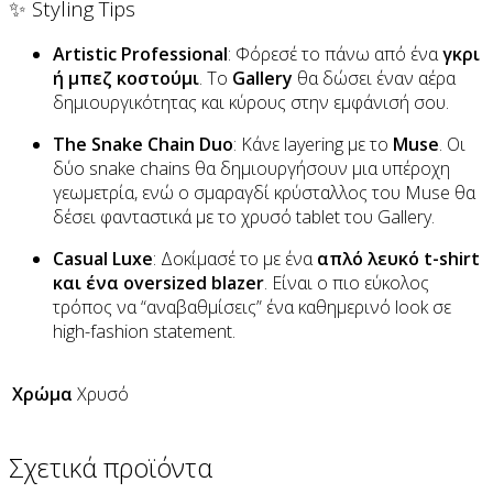
✨ Styling Tips
Artistic Professional
: Φόρεσέ το πάνω από ένα
γκρι
ή μπεζ κοστούμι
. Το
Gallery
θα δώσει έναν αέρα
δημιουργικότητας και κύρους στην εμφάνισή σου.
The Snake Chain Duo
: Κάνε layering με το
Muse
. Οι
δύο snake chains θα δημιουργήσουν μια υπέροχη
γεωμετρία, ενώ ο σμαραγδί κρύσταλλος του Muse θα
δέσει φανταστικά με το χρυσό tablet του Gallery.
Casual Luxe
: Δοκίμασέ το με ένα
απλό λευκό t-shirt
και ένα oversized blazer
. Είναι ο πιο εύκολος
τρόπος να “αναβαθμίσεις” ένα καθημερινό look σε
high-fashion statement.
Χρώμα
Χρυσό
Σχετικά προϊόντα