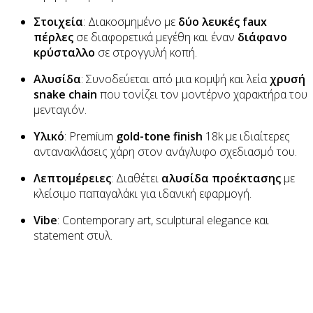
Στοιχεία
: Διακοσμημένο με
δύο λευκές faux
πέρλες
σε διαφορετικά μεγέθη και έναν
διάφανο
κρύσταλλο
σε στρογγυλή κοπή.
Αλυσίδα
: Συνοδεύεται από μια κομψή και λεία
χρυσή
snake chain
που τονίζει τον μοντέρνο χαρακτήρα του
μενταγιόν.
Υλικό
: Premium
gold-tone finish
18k με ιδιαίτερες
αντανακλάσεις χάρη στον ανάγλυφο σχεδιασμό του.
Λεπτομέρειες
: Διαθέτει
αλυσίδα προέκτασης
με
κλείσιμο παπαγαλάκι για ιδανική εφαρμογή.
Vibe
: Contemporary art, sculptural elegance και
statement στυλ.