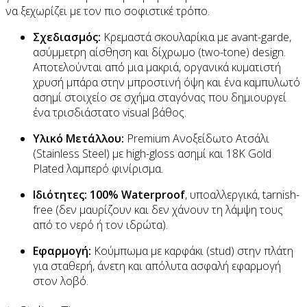
να ξεχωρίζει με τον πιο σοφιστικέ τρόπο.
Σχεδιασμός:
Κρεμαστά σκουλαρίκια με avant-garde,
ασύμμετρη αίσθηση και δίχρωμο (two-tone) design.
Αποτελούνται από μια μακριά, οργανικά κυματιστή
χρυσή μπάρα στην μπροστινή όψη και ένα καμπυλωτό
ασημί στοιχείο σε σχήμα σταγόνας που δημιουργεί
ένα τρισδιάστατο visual βάθος.
Υλικό Μετάλλου:
Premium Ανοξείδωτο Ατσάλι
(Stainless Steel) με high-gloss ασημί και 18K Gold
Plated λαμπερό φινίρισμα.
Ιδιότητες:
100% Waterproof
, υποαλλεργικά, tarnish-
free (δεν μαυρίζουν και δεν χάνουν τη λάμψη τους
από το νερό ή τον ιδρώτα).
Εφαρμογή:
Κούμπωμα με καρφάκι (stud) στην πλάτη
για σταθερή, άνετη και απόλυτα ασφαλή εφαρμογή
στον λοβό.