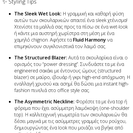
✨ Styling Tips
The Sleek Wet Look:
Η γραμμική και καθαρή φύση
αυτών των σκουλαρικιών απαιτεί ένα sleek χτένισμα!
Χτενίστε τα μαλλιά σας προς τα πίσω σε ένα wet-look
ή κάντε μια αυστηρή χωρίστρα στη μέση με ένα
χαμηλό chignon. Αφήστε τα
Fluid Harmony
να
επιμηκύνουν συγκλονιστικά τον λαιμό σας.
The Structured Blazer:
Αυτά τα σκουλαρίκια είναι ο
ορισμός του “power dressing”. Συνδυάστε τα με ένα
engineered σακάκι με έντονους ώμους (structured
blazer) σε μαύρο, ιβουάρ ή γκρι high-end απόχρωση. Η
εναλλαγή χρυσού και ασημί θα δώσει μια instant high-
fashion πινελιά στο office style σας.
The Asymmetric Neckline:
Φορέστε τα με ένα top ή
φόρεμα που έχει ασύμμετρη λαιμόκοψη (one-shoulder
top). Η καλλιτεχνική γεωμετρία των σκουλαρικιών θα
δέσει μαγικά με τις ασύμμετρες γραμμές του ρούχου,
δημιουργώντας ένα look που μοιάζει να βγήκε από