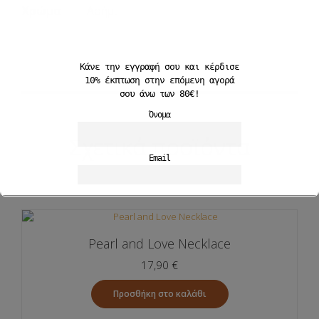
Χρώμα
Ασήμι
Κάνε την εγγραφή σου και
κέρδισε
10%
έκπτωση στην επόμενη αγορά
σου άνω των 80€!
Όνομα
Σχετικά προϊόντα
Email
Αποδέχομαι την Πολιτκή Απορρήτου
Pearl and Love Necklace
17,90
€
Προσθήκη στο καλάθι