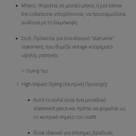
Μήκος:
Φοριέται σε
μεσαίο μήκος
ή
just below
the collarbone
, επιτρέποντας να προσαρμόζεται
ανάλογα με τη λαιμόκοψη.
Στυλ:
Πρόκειται για ένα κλασικό “diamante”
statement, που θυμίζει
vintage κοσμήματα
υψηλής ραπτικής.
✨ Styling Tips
High-Impact Styling (Κεντρική Προσοχή):
Αυτό το κολιέ είναι ένα
μοναδικό
statement piece
και πρέπει να φοριέται ως
το
κεντρικό σημείο
του outfit.
Είναι ιδανικό για
επίσημες βραδινές