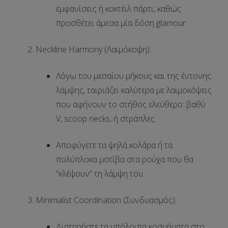
εμφανίσεις
ή κοκτέιλ πάρτι, καθώς
προσθέτει άμεσα μία δόση
glamour
.
Neckline Harmony (Λαιμόκοψη):
Λόγω του
μεσαίου μήκους
και της
έντονης
λάμψης
, ταιριάζει καλύτερα με λαιμοκόψεις
που αφήνουν το στήθος ελεύθερο:
βαθύ
V, scoop necks, ή στράπλες
.
Αποφύγετε τα ψηλά κολάρα ή τα
πολύπλοκα μοτίβα στα ρούχα που θα
“κλέψουν” τη λάμψη του.
Minimalist Coordination (Συνδυασμός):
Διατηρήστε τα υπόλοιπα κοσμήματα στο