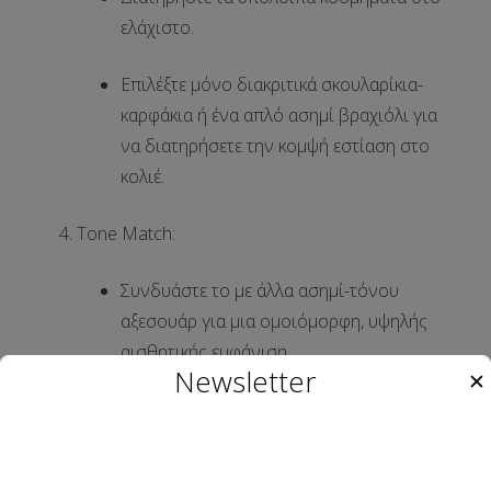
ελάχιστο
.
Επιλέξτε μόνο
διακριτικά σκουλαρίκια-
καρφάκια
ή ένα
απλό ασημί βραχιόλι
για
να διατηρήσετε την κομψή εστίαση στο
κολιέ.
Tone Match:
Συνδυάστε το με άλλα
ασημί-τόνου
αξεσουάρ
για μια ομοιόμορφη, υψηλής
αισθητικής εμφάνιση.
Newsletter
✕