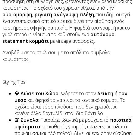
προσθήκη στη συλλογή σας, φέρνοντας έναν αέρα κλασικής
κομψότητας. Το σχέδιό του χαρακτηρίζεται από την
ομοιόμορφη, ριγωτή ανάγλυφη πλέξη
, που δημιουργεί
ένα εντυπωσιακό οπτικό εφέ και δίνει την αίσθηση ενός
κοσμήματος υψηλής ραπτικής. Η φαρδιά του γραμμή και το
γυαλιστερό φινίρισμα το καθιστούν ένα
αυτόνομο
statement κομμάτι
με vintage αναφορές.
Αναβάθμισε το στυλ σου με το απόλυτο σύμβολο
κομψότητας.
Styling Tips
💎 Δώσε του Χώρο:
Φόρεσέ το στον
δείκτη ή τον
μέσο
και άφησέ το να είναι το κεντρικό κομμάτι. Το
σχέδιο είναι τόσο πλούσιο, που δεν χρειάζεται
κανένα άλλο δαχτυλίδι στο ίδιο δάχτυλο.
👚 Σύνολο:
Ταιριάζει ιδανικά με ρούχα από
ποιοτικά
υφάσματα
και καθαρές γραμμές (blazers, μεταξωτά
πουκάμισα, καμηλό παλτό). Δίνει αμέσως την αίσθηση