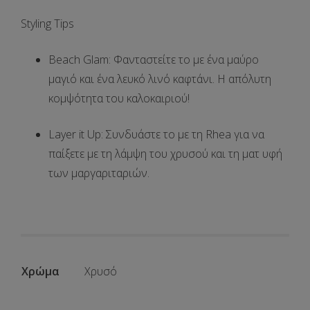
Styling Tips
Beach Glam:
Φανταστείτε το με ένα μαύρο
μαγιό και ένα λευκό λινό καφτάνι. Η απόλυτη
κομψότητα του καλοκαιριού!
Layer it Up:
Συνδυάστε το με τη
Rhea
για να
παίξετε με τη λάμψη του χρυσού και τη ματ υφή
των μαργαριταριών.
Χρώμα
Χρυσό