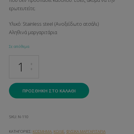
που δεν προσπαθεί καθόλου. Εσείς ακόμα να την
ερωτευτείτε;
Υλικό: Stainless steel (Ανοξείδωτο ατσάλι)
Αληθινά μαργαριτάρια
Σε απόθεμα
Calypso ποσότητα
ΠΡΟΣΘΉΚΗ ΣΤΟ ΚΑΛΆΘΙ
SKU:
N-110
ΚΑΤΗΓΟΡΊΕΣ:
ΚΟΣΜΗΜΑ
,
ΚΟΛΙΕ
,
ΦΥΣΙΚΑ ΜΑΡΓΑΡΙΤΑΡΙΑ