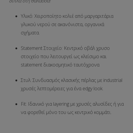
δίπλα στη θάλασσα!
Υλικό:
Χειροποίητο κολιέ από
μαργαριτάρια
γλυκού νερού
σε ακανόνιστα, οργανικά
σχήματα.
Statement Στοιχείο:
Κεντρικό οβάλ χρυσο
στοιχείο που λειτουργεί ως κλείσιμο και
statement διακοσμητικό ταυτόχρονα
Στυλ:
Συνδυασμός
κλασικής πέρλας με industrial
χρυσές λεπτομέρειες
για ένα edgy look.
Fit:
Ιδανικό για
layering
με χρυσές αλυσίδες ή για
να φορεθεί μόνο του ως κεντρικό κομμάτι.