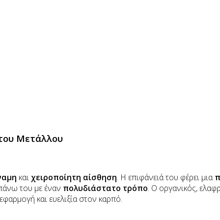
 του Μετάλλου
ναμη
και
χειροποίητη αίσθηση
. Η επιφάνειά του φέρει μια
π
 πάνω του με έναν
πολυδιάστατο τρόπο
. Ο οργανικός, ελα
εφαρμογή και ευελιξία στον καρπό.