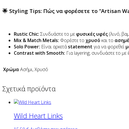
🌟 Styling Tips: Πώς να φορέσετε το “Artisan W
Rustic Chic:
Συνδυάστε το με
φυσικές υφές
(λινό, βα
Mix & Match Metals:
Φορέστε το
χρυσό
και το
ασημέ
Solo Power:
Είναι αρκετά
statement
για να φορεθεί
μ
Contrast with Smooth:
Για layering, συνδυάστε το με
Χρώμα
Ασήμι, Χρυσό
Σχετικά προϊόντα
Wild Heart Links