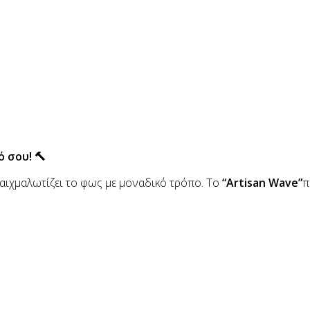
 σου! 🔨
αιχμαλωτίζει το φως με μοναδικό τρόπο. Το
“Artisan Wave”
π