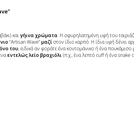
ave”
μβάκι) και
γήινα χρώματα
. Η σφυρηλατημένη υφή του ταιριάζ
νιο
“Artisan Wave”
μαζί
στον ίδιο καρπό. Η ίδια υφή δένει αρ
όνο του
, ειδικά αν φοράτε ένα κοντομάνικο ή ένα πουκάμισο μ
 ένα
εντελώς λείο βραχιόλι
(π.χ., ένα λεπτό cuff ή ένα snake