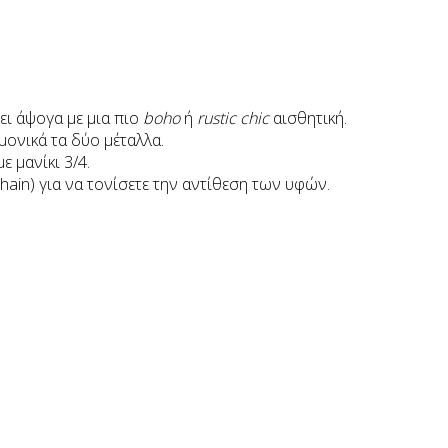
ει άψογα με μια πιο
boho
ή
rustic chic
αισθητική.
μονικά τα δύο μέταλλα.
ε μανίκι 3/4.
 chain) για να τονίσετε την αντίθεση των υφών.