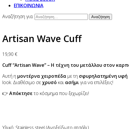
ΕΠΙΚΟΙΝΩΝΙΑ
Αναζήτηση για:
Artisan Wave Cuff
19,90
€
Cuff “Artisan Wave” – Η τέχνη του μετάλλου στον καρπό
Αυτή η
μοντέρνα χειροπέδα
με τη
σφυρηλατημένη υφή
look. Διαθέσιμο σε
χρυσό
και
ασήμι
για να επιλέξεις!
👉
Απόκτησε
το κόσμημα που ξεχωρίζει!
Υλικό: Stainless steel (Ανοξείδωτο ατσάλι)