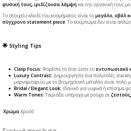
φυσική τους, ιριδίζουσα λάμψη
και την οργανική τους μ
Το στοιχείο-κλειδί του κοσμήματος είναι το
μεγάλο, οβάλ 
σύγχρονο statement piece
. Το κούμπωμα δεν είναι απλώς
🌟 Styling Tips
Clasp Focus:
Φορέστε το έτσι ώστε το
εντυπωσιακό
Luxury Contrast:
Δημιουργήστε ένα πολυτελές stackin
μαργαριταριού με το βιομηχανικό μέταλλο είναι πολύ μ
Bridal / Elegant Look:
Ιδανικό για νυφικά ή επίσημα φο
Warm Tones:
Ταιριάζει υπέροχα με ρούχα σε
ζεστούς,
Χρώμα
Χρυσό
Σχετικά προϊόντα