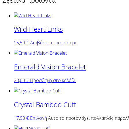
Wild Heart Links
15,50
€
Διαβάστε περισσότερα
Emerald Vision Bracelet
23,60
€
Προσθήκη στο καλάθι
Crystal Bamboo Cuff
17,90
€
Επιλογή
Αυτό το προϊόν έχει πολλαπλές παραλλ