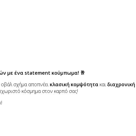
ιών με ένα statement κούμπωμα! 🥂
 οβάλ σχήμα αποπνέει
κλασική κομψότητα
και
διαχρονική
 ξεχωριστό κόσμημα στον καρπό σας!
!