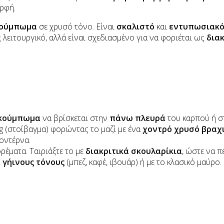
ορφή.
κούμπωμα
σε χρυσό τόνο. Είναι
σκαλιστό
και
εντυπωσιακ
 λειτουργικό, αλλά είναι σχεδιασμένο για να φοριέται ως
δια
 κούμπωμα
να βρίσκεται στην
πάνω πλευρά
του καρπού ή στ
g (στοίβαγμα) φορώντας το μαζί με ένα
χοντρό χρυσό βραχ
οντέρνα.
ρέματα. Ταιριάξτε το με
διακριτικά σκουλαρίκια
, ώστε να 
 γήινους τόνους
(μπεζ, καφέ, ιβουάρ) ή με το κλασικό μαύρο.