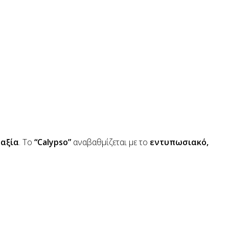
 αξία
. Το
“Calypso”
αναβαθμίζεται με το
εντυπωσιακό,