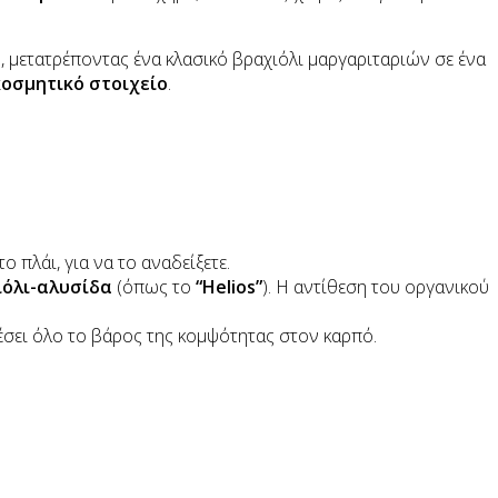
ό
, μετατρέποντας ένα κλασικό βραχιόλι μαργαριταριών σε ένα
κοσμητικό στοιχείο
.
ο πλάι, για να το αναδείξετε.
ιόλι-αλυσίδα
(όπως το
“Helios”
). Η αντίθεση του οργανικού
πέσει όλο το βάρος της κομψότητας στον καρπό.