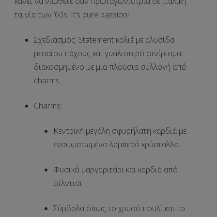
κάνει να νιώθετε σαν πρωταγωνίστρια σε ιταλική
ταινία των ’60s. It’s pure passion!
Σχεδιασμός
: Statement κολιέ με
αλυσίδα
μεσαίου πάχους
και γυαλιστερό φινίρισμα,
διακοσμημένο με μια πλούσια συλλογή από
charms.
Charms
:
Κεντρική
μεγάλη σφυρήλατη καρδιά
με
ενσωματωμένο λαμπερό κρύσταλλο.
Φυσικό μαργαριτάρι
και καρδιά από
φίλντισι.
Σύμβολα όπως το
χρυσό πουλί
και το