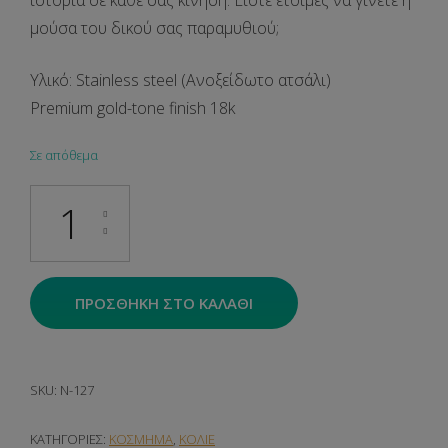
ιστορία σε κάθε σας κίνηση. Είστε έτοιμες να γίνετε η
μούσα του δικού σας παραμυθιού;
Υλικό: Stainless steel (Ανοξείδωτο ατσάλι)
Premium
gold-tone finish
18k
Σε απόθεμα
Valentina ποσότητα
ΠΡΟΣΘΉΚΗ ΣΤΟ ΚΑΛΆΘΙ
SKU:
N-127
ΚΑΤΗΓΟΡΊΕΣ:
ΚΟΣΜΗΜΑ
,
ΚΟΛΙΕ