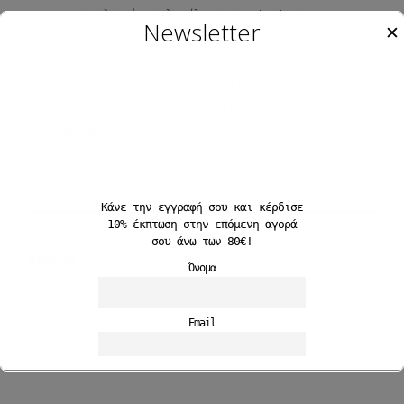
νοσταλγικής πολυτέλειας στο look σου.
Newsletter
✕
Layering Dream
: Ταιριάζει υπέροχα με το
Ruby
.
Η κόκκινη καρδιά της Ruby θα δημιουργήσει ένα
“διαλογικό” layering με τα charms της Valentina,
ενισχύοντας το ρομαντικό concept.
Κάνε την εγγραφή σου και
κέρδισε
10%
έκπτωση στην επόμενη αγορά
σου άνω των 80€!
Χρώμα
Χρυσό
Όνομα
Email
Αποδέχομαι την Πολιτκή Απορρήτου