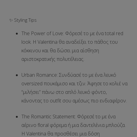
✨ Styling Tips
The Power of Love
: Φόρεσέ το με ένα
total red
look
. Η
Valentina
θα αναδείξει το πάθος του
κόκκινου και θα δώσει μια αίσθηση
αριστοκρατικής πολυτέλειας.
Urban Romance
: Συνδύασέ το με ένα
λευκό
oversized πουκάμισο
και τζιν. Άφησε το κολιέ να
“μιλήσει” πάνω στο απλό λευκό φόντο,
κάνοντας το outfit σου αμέσως πιο ενδιαφέρον.
The Romantic Statement
: Φόρεσέ το με ένα
αέρινο floral φόρεμα
ή μια δαντελένια μπλούζα.
Η Valentina θα προσθέσει μια δόση