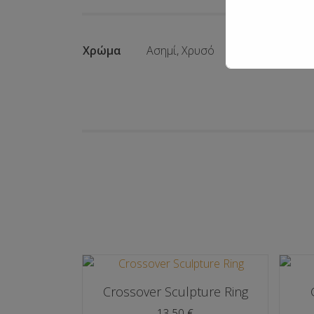
Χρώμα
Ασημί, Χρυσό
Crossover Sculpture Ring
13,50
€