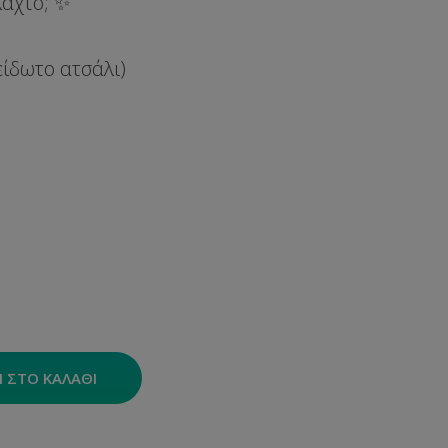
λαχτό; ✨
ξείδωτο ατσάλι)
 ΣΤΟ ΚΑΛΆΘΙ