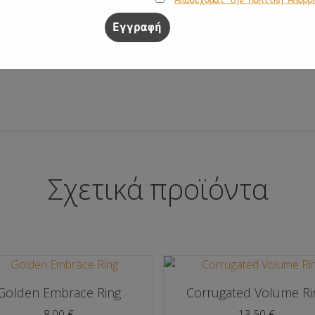
Σχετικά προϊόντα
Golden Embrace Ring
Corrugated Volume Ri
8,00
€
13,50
€