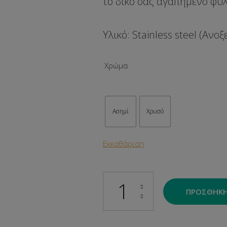
το δικό σας αγαπημένο φυ
Υλικό: Stainless steel (Ανο
Χρώμα
Ασημί
Χρυσό
Εκκαθάριση
Divine Minimal ποσότητα
ΠΡΟΣΘΉΚΗ