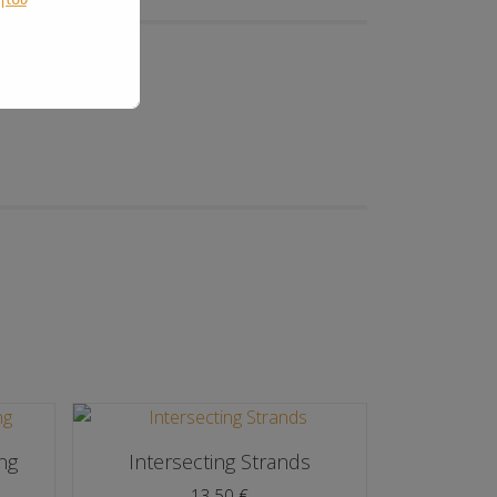
ng
Intersecting Strands
13,50
€