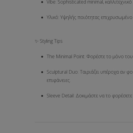
Vibe
: Sophisticated minimal, καλλιτεχνικό
Υλικό
: Υψηλής ποιότητας επιχρυσωμένο 
✨ Styling Tips
The Minimal Point
: Φορέστε το μόνο το
Sculptural Duo
: Ταιριάζει υπέροχα αν φο
επιφάνειες.
Sleeve Detail
: Δοκιμάστε να το φορέσετ