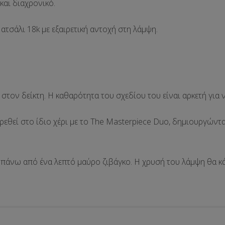
 και διαχρονικό.
ατσάλι 18k με εξαιρετική αντοχή στη λάμψη.
υ στον
δείκτη
. Η καθαρότητα του σχεδίου του είναι αρκετή για 
ρεθεί στο ίδιο χέρι με το
The Masterpiece Duo
, δημιουργώντας
ε πάνω από ένα
λεπτό μαύρο ζιβάγκο
. Η χρυσή του λάμψη θα κά