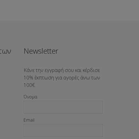
Οι
επιλογές
μπορούν
να
επιλεγούν
στη
σελίδα
των
Newsletter
του
προϊόντος
Κάνε την εγγραφή σου και κέρδισε
10% έκπτωση για αγορές άνω των
100€.
Όνομα
Email