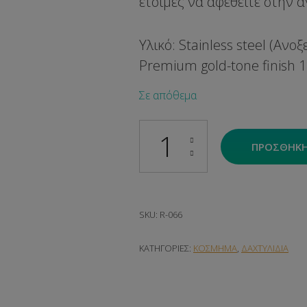
έτοιμες να αφεθείτε στην α
Υλικό: Stainless steel (Ανο
Premium gold-tone finish 
Σε απόθεμα
Serene ποσότητα
ΠΡΟΣΘΉΚΗ
SKU:
R-066
ΚΑΤΗΓΟΡΊΕΣ:
ΚΟΣΜΗΜΑ
,
ΔΑΧΤΥΛΙΔΙΑ