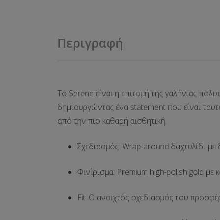
Περιγραφή
Το
Serene
είναι η επιτομή της γαλήνιας πολυτ
δημιουργώντας ένα statement που είναι ταυτό
από την πιο καθαρή αισθητική.
Σχεδιασμός
: Wrap-around δαχτυλίδι με
Φινίρισμα
: Premium
high-polish gold
με κ
Fit
: Ο ανοιχτός σχεδιασμός του προσφέρε