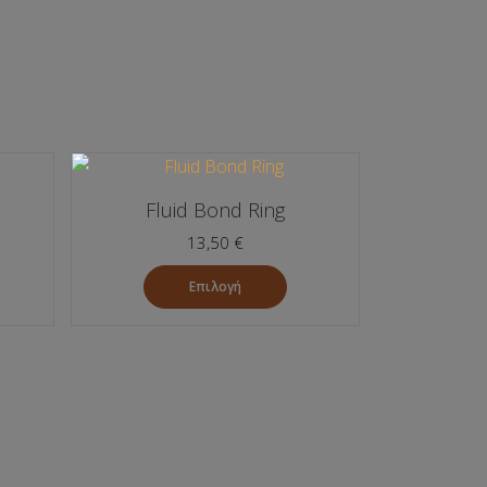
Fluid Bond Ring
13,50
€
Επιλογή
Αυτό
το
προϊόν
έχει
πολλαπλές
.
παραλλαγές.