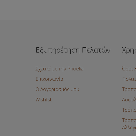
Εξυπηρέτηση Πελατών
Χρη
Σχετικά με την Pnoelia
Όροι 
Επικοινωνία
Πολιτ
Ο Λογαριασμός μου
Τρόπο
Wishlist
Ασφάλ
Τρόπο
Τρόπο
Αλλαγ