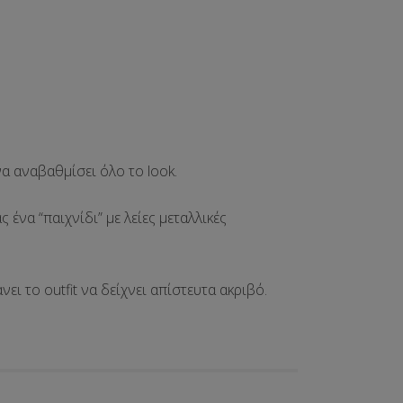
να αναβαθμίσει όλο το look.
 ένα “παιχνίδι” με λείες μεταλλικές
νει το outfit να δείχνει απίστευτα ακριβό.