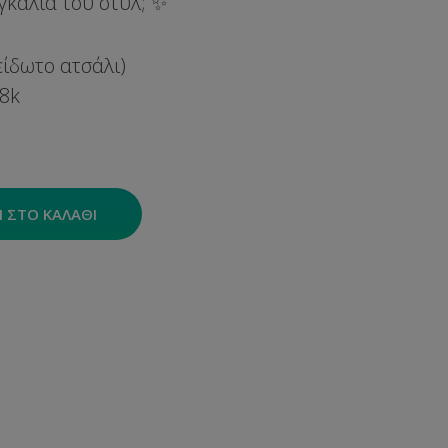
γκαλιά του στυλ; ✨
ξείδωτο ατσάλι)
18k
 ΣΤΟ ΚΑΛΆΘΙ