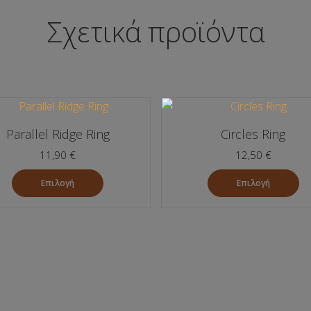
Σχετικά προϊόντα
Parallel Ridge Ring
Circles Ring
11,90
€
12,50
€
Επιλογή
Επιλογή
Αυτό
Αυτό
το
το
προϊόν
προϊόν
έχει
έχει
πολλαπλές
πολλαπλές
παραλλαγές.
παραλλαγές