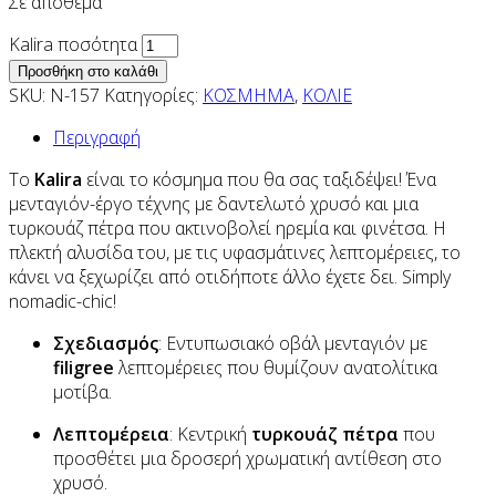
Σε απόθεμα
Kalira ποσότητα
Προσθήκη στο καλάθι
SKU:
N-157
Κατηγορίες:
ΚΟΣΜΗΜΑ
,
ΚΟΛΙΕ
Περιγραφή
Το
Kalira
είναι το κόσμημα που θα σας ταξιδέψει! Ένα
μενταγιόν-έργο τέχνης με δαντελωτό χρυσό και μια
τυρκουάζ πέτρα που ακτινοβολεί ηρεμία και φινέτσα. Η
πλεκτή αλυσίδα του, με τις υφασμάτινες λεπτομέρειες, το
κάνει να ξεχωρίζει από οτιδήποτε άλλο έχετε δει. Simply
nomadic-chic!
Σχεδιασμός
: Εντυπωσιακό οβάλ μενταγιόν με
filigree
λεπτομέρειες που θυμίζουν ανατολίτικα
μοτίβα.
Λεπτομέρεια
: Κεντρική
τυρκουάζ πέτρα
που
προσθέτει μια δροσερή χρωματική αντίθεση στο
χρυσό.