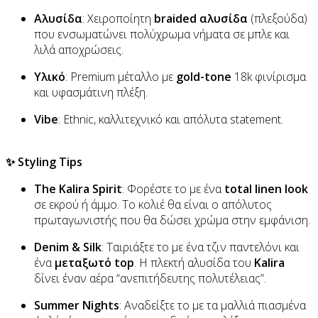
Αλυσίδα
: Χειροποίητη
braided αλυσίδα
(πλεξούδα)
που ενσωματώνει πολύχρωμα νήματα σε μπλε και
λιλά αποχρώσεις.
Υλικό
: Premium μέταλλο με
gold-tone
18k φινίρισμα
και υφασμάτινη πλέξη.
Vibe
: Ethnic, καλλιτεχνικό και απόλυτα statement.
✨ Styling Tips
The Kalira Spirit
: Φορέστε το με ένα
total linen look
σε εκρού ή άμμο. Το κολιέ θα είναι ο απόλυτος
πρωταγωνιστής που θα δώσει χρώμα στην εμφάνιση.
Denim & Silk
: Ταιριάξτε το με ένα τζιν παντελόνι και
ένα
μεταξωτό top
. Η πλεκτή αλυσίδα του
Kalira
δίνει έναν αέρα “ανεπιτήδευτης πολυτέλειας”.
Summer Nights
: Αναδείξτε το με τα μαλλιά πιασμένα