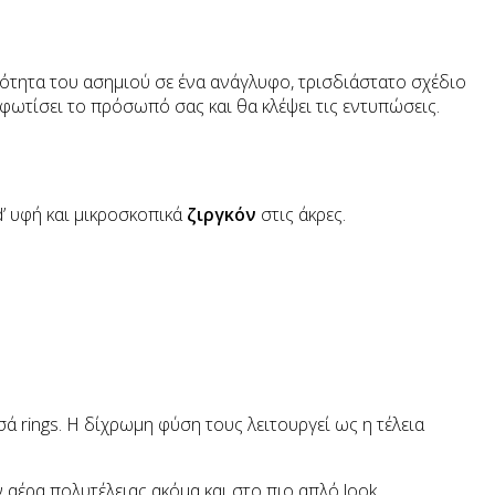
ρότητα του ασημιού σε ένα ανάγλυφο, τρισδιάστατο σχέδιο
 φωτίσει το πρόσωπό σας και θα κλέψει τις εντυπώσεις.
id’ υφή και μικροσκοπικά
ζιργκόν
στις άκρες.
.
ά rings. Η δίχρωμη φύση τους λειτουργεί ως η τέλεια
 αέρα πολυτέλειας ακόμα και στο πιο απλό look.