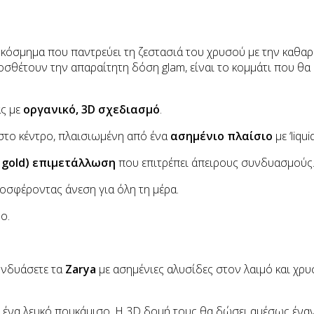
 κόσμημα που παντρεύει τη ζεστασιά του χρυσού με την καθα
ροσθέτουν την απαραίτητη δόση glam, είναι το κομμάτι που θα
άς με
οργανικό, 3D σχεδιασμό
.
στο κέντρο, πλαισιωμένη από ένα
ασημένιο πλαίσιο
με ‘liqu
& gold) επιμετάλλωση
που επιτρέπει άπειρους συνδυασμούς
ροσφέροντας άνεση για όλη τη μέρα.
ο.
υνδυάσετε τα
Zarya
με ασημένιες αλυσίδες στον λαιμό και χρυσ
και ένα λευκό πουκάμισο. Η 3D δομή τους θα δώσει αμέσως έναν