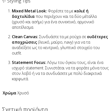
✨ Styling Tips
Mixed Metal Look:
Φορέστε τα με
κολιέ ή
δαχτυλίδια
που περιέχουν και τα δύο μέταλλα
(χρυσό και ασήμι) για ένα συνεκτικό, αρμονικό
αποτέλεσμα.
Clean Canvas:
Συνδυάστε τα με ρούχα σε
ουδέτερες
αποχρώσεις
(λευκό, μαύρο, navy) για να τα
αναδείξετε ως το κεντρικό, γλυπτικό στοιχείο του
outfit.
Statement Focus:
Λόγω του όγκου τους, είναι ένα
ισχυρό statement. Συνιστάται να τα φοράτε μόνα τους
στον λοβό ή να τα συνδυάσετε με πολύ διακριτικά
καρφωτά.
Χρώμα
Χρυσό
Σχετικά προϊόντα