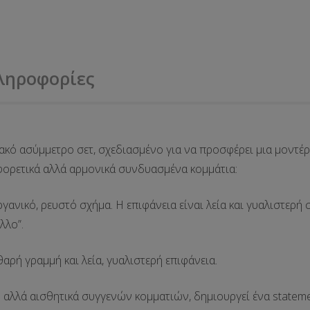
ληροφορίες
ιακό
ασύμμετρο σετ
, σχεδιασμένο για να προσφέρει μια
μοντέρ
αφορετικά αλλά αρμονικά συνδυασμένα κομμάτια:
ργανικό, ρευστό σχήμα
. Η επιφάνεια είναι λεία και γυαλιστερ
λλο”.
αρή γραμμή και λεία, γυαλιστερή επιφάνεια.
αλλά αισθητικά συγγενών κομματιών, δημιουργεί ένα
stateme