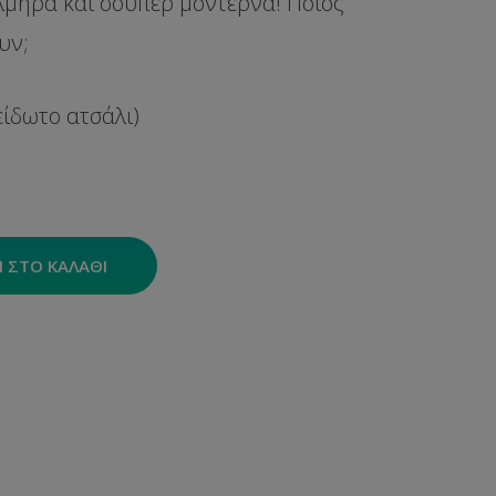
τολμηρά και σούπερ μοντέρνα
! Ποιος
υν;
ξείδωτο ατσάλι)
 ΣΤΟ ΚΑΛΆΘΙ