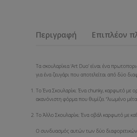
Περιγραφή
Επιπλέον π
Τα σκουλαρίκια
‘Art Duo’
είναι ένα πρωτοπορ
για ένα ζευγάρι που αποτελείται από δύο δι
Το Ένα Σκουλαρίκι:
Ένα
chunky, καρφωτό
με
ο
ακανόνιστη φόρμα που θυμίζει “λιωμένο μέτα
Το Άλλο Σκουλαρίκι:
Ένα οβάλ καρφωτό με καθ
Ο συνδυασμός αυτών των δύο διαφορετικών 