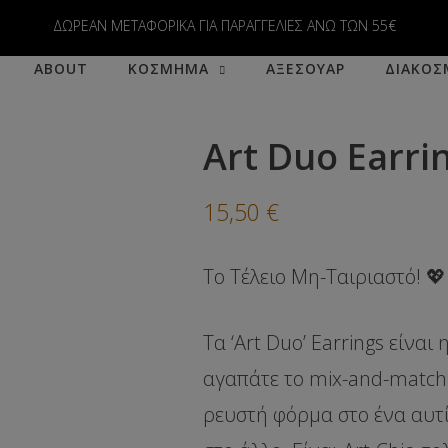
modal-check
ΔΩΡΕΑΝ ΜΕΤΑΦΟΡΙΚΑ ΓΙΑ ΠΑΡΑΓΓΕΛΙΕΣ ΑΝΩ ΤΩΝ 55€
ABOUT
ΚΟΣΜΗΜΑ
ΑΞΕΣΟΥΑΡ
ΔΙΑΚΟΣ
Art Duo Earri
15,50
€
Το Τέλειο Μη-Ταιριαστό! 💖
Τα
‘Art Duo’ Earrings
είναι 
αγαπάτε το
mix-and-match
ρευστή φόρμα στο ένα αυτί