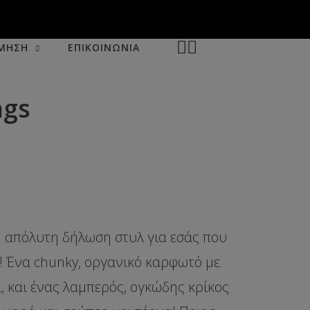
ΜΗΣΗ
ΕΠΙΚΟΙΝΩΝΙΑ
ngs
η απόλυτη δήλωση στυλ για εσάς που
! Ένα
chunky, οργανικό καρφωτό
με
, και ένας
λαμπερός, ογκώδης κρίκος