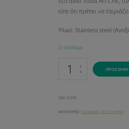
στο άλλο. Είναι
Art-Chic, 
είπε ότι πρέπει να ταιριάζο
Υλικό: Stainless steel (Ανο
Σε απόθεμα
Art Duo Earrings ποσότητα
ΠΡΟΣΘΉΚΗ
SKU:
E-076
ΚΑΤΗΓΟΡΊΕΣ:
ΚΟΣΜΗΜΑ
,
ΣΚΟΥΛΑΡΙΚΙΑ