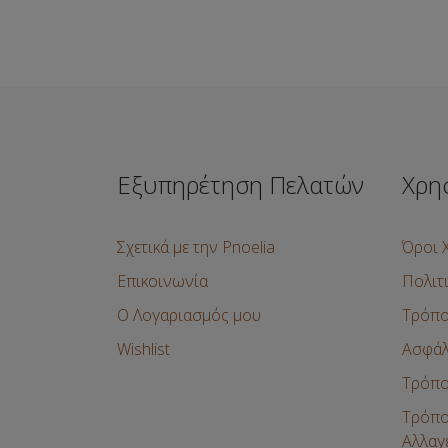
Εξυπηρέτηση Πελατών
Χρη
Σχετικά με την Pnoelia
Όροι 
Επικοινωνία
Πολιτ
Ο Λογαριασμός μου
Τρόπο
Wishlist
Ασφάλ
Τρόπο
Τρόπο
Αλλαγ